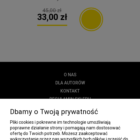
45,00 zł
33,00 zł
O NAS
DLA AUTORÓW
KONTAKT
REGULAMIN SKLEPU
POLITYKA PRYWATNOŚCI
Dbamy o Twoją prywatność
DOSTAWA
Pliki cookies i pokrewne im technologie umożliwiają
PŁATNOŚĆ
poprawne działanie strony i pomagają nam dostosować
ofertę do Twoich potrzeb. Możesz zaakceptować
NEWSLETTER
wykorzystanie przez nas wszystkich tych plików i przejść do