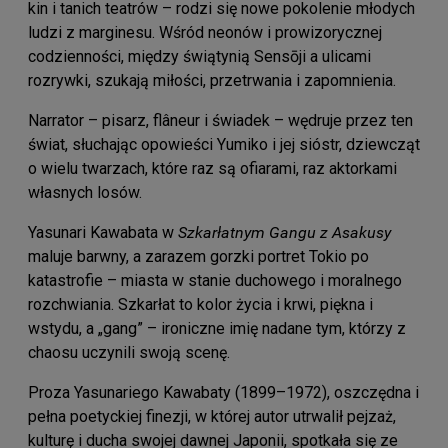
kin i tanich teatrów – rodzi się nowe pokolenie młodych
ludzi z marginesu. Wśród neonów i prowizorycznej
codzienności, między świątynią Sensōji a ulicami
rozrywki, szukają miłości, przetrwania i zapomnienia.
Narrator – pisarz, flâneur i świadek – wędruje przez ten
świat, słuchając opowieści Yumiko i jej sióstr, dziewcząt
o wielu twarzach, które raz są ofiarami, raz aktorkami
własnych losów.
Yasunari Kawabata w
Szkarłatnym Gangu z Asakusy
maluje barwny, a zarazem gorzki portret Tokio po
katastrofie – miasta w stanie duchowego i moralnego
rozchwiania. Szkarłat to kolor życia i krwi, piękna i
wstydu, a „gang” – ironiczne imię nadane tym, którzy z
chaosu uczynili swoją scenę.
Proza Yasunariego Kawabaty (1899–1972), oszczędna i
pełna poetyckiej finezji, w której autor utrwalił pejzaż,
kulturę i ducha swojej dawnej Japonii, spotkała się ze