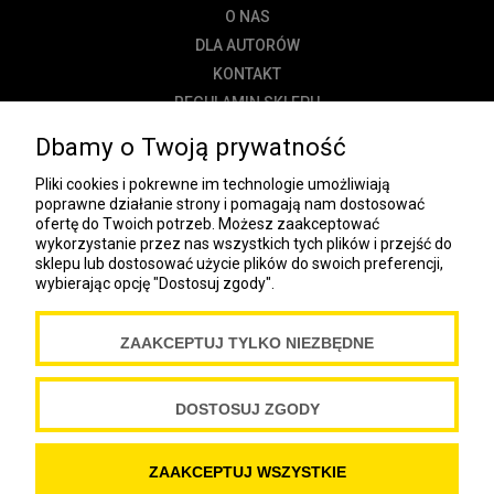
O NAS
DLA AUTORÓW
KONTAKT
REGULAMIN SKLEPU
POLITYKA PRYWATNOŚCI
Dbamy o Twoją prywatność
DOSTAWA
Pliki cookies i pokrewne im technologie umożliwiają
PŁATNOŚĆ
poprawne działanie strony i pomagają nam dostosować
ofertę do Twoich potrzeb. Możesz zaakceptować
NEWSLETTER
wykorzystanie przez nas wszystkich tych plików i przejść do
sklepu lub dostosować użycie plików do swoich preferencji,
wybierając opcję "Dostosuj zgody".
COOKIES
ZAAKCEPTUJ TYLKO NIEZBĘDNE
Spółdzielnia Wydawnicza „Czytelnik”
ul. Wiejska 12A
00-490 Warszawa
DOSTOSUJ ZGODY
Copyright Spółdzielnia Wydawnicza „Czytelnik” 2019
ZAAKCEPTUJ WSZYSTKIE