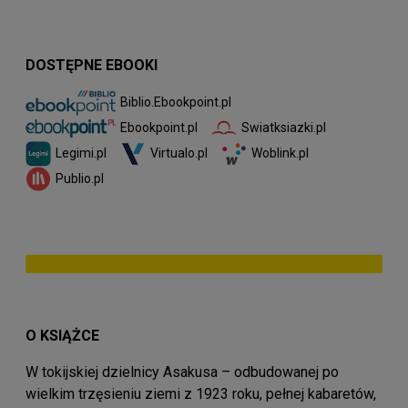
DOSTĘPNE EBOOKI
Biblio.Ebookpoint.pl
Swiatksiazki.pl
Ebookpoint.pl
Legimi.pl
Virtualo.pl
Woblink.pl
Publio.pl
O KSIĄŻCE
W tokijskiej dzielnicy Asakusa – odbudowanej po
wielkim trzęsieniu ziemi z 1923 roku, pełnej kabaretów,