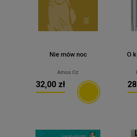
Nie mów noc
O k
Amos Oz
32,00 zł
28