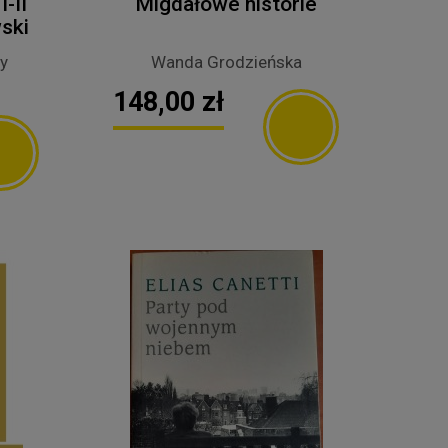
I-II
Migdałowe historie
ski
y
Wanda Grodzieńska
148,00 zł