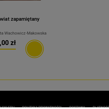
wiat zapamiętany
nta Wachowicz-Makowska
,00 zł
N SKLEPU
POLITYKA PRYWATNOŚCI
DOSTAWA
PŁATNOŚ