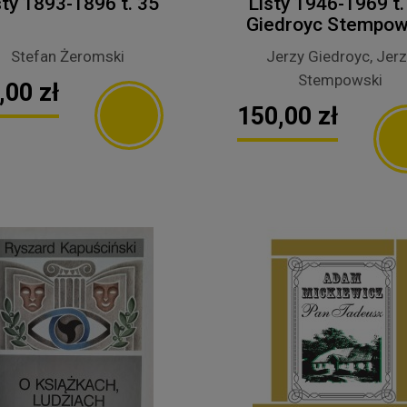
sty 1893-1896 t. 35
Listy 1946-1969 t. 
Giedroyc Stempow
Stefan Żeromski
Jerzy Giedroyc, Jerz
Stempowski
,00 zł
150,00 zł