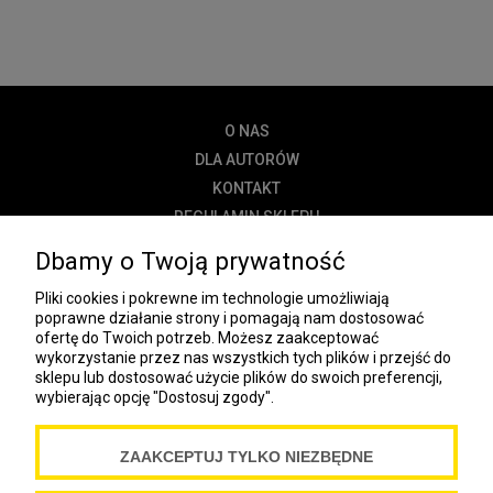
O NAS
DLA AUTORÓW
KONTAKT
REGULAMIN SKLEPU
POLITYKA PRYWATNOŚCI
Dbamy o Twoją prywatność
DOSTAWA
Pliki cookies i pokrewne im technologie umożliwiają
PŁATNOŚĆ
poprawne działanie strony i pomagają nam dostosować
ofertę do Twoich potrzeb. Możesz zaakceptować
NEWSLETTER
wykorzystanie przez nas wszystkich tych plików i przejść do
sklepu lub dostosować użycie plików do swoich preferencji,
wybierając opcję "Dostosuj zgody".
COOKIES
ZAAKCEPTUJ TYLKO NIEZBĘDNE
Spółdzielnia Wydawnicza „Czytelnik”
ul. Wiejska 12A