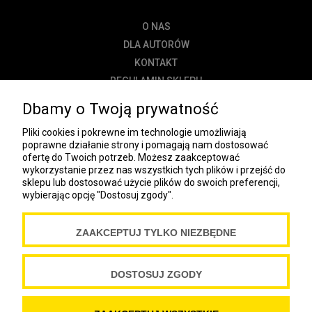
O NAS
DLA AUTORÓW
KONTAKT
REGULAMIN SKLEPU
POLITYKA PRYWATNOŚCI
Dbamy o Twoją prywatność
DOSTAWA
Pliki cookies i pokrewne im technologie umożliwiają
PŁATNOŚĆ
poprawne działanie strony i pomagają nam dostosować
ofertę do Twoich potrzeb. Możesz zaakceptować
NEWSLETTER
wykorzystanie przez nas wszystkich tych plików i przejść do
sklepu lub dostosować użycie plików do swoich preferencji,
wybierając opcję "Dostosuj zgody".
COOKIES
ZAAKCEPTUJ TYLKO NIEZBĘDNE
Spółdzielnia Wydawnicza „Czytelnik”
ul. Wiejska 12A
00-490 Warszawa
DOSTOSUJ ZGODY
Copyright Spółdzielnia Wydawnicza „Czytelnik” 2019