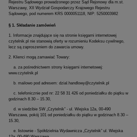
Rejestru Sądowego prowadzonego przez Sąd Rejonowy dla m.st.
Warszawy, XII Wydział Gospodarczy Krajowego Rejestru
Sądowego, pod numerem KRS 0000051118, NIP: 5250003982
§ 1.
Składanie zamówień
1. Informacje znajdujące się na stronie księgarni internetowej
czytelnik.pl nie stanowią oferty w rozumieniu Kodeksu cywilnego,
lecz są zaproszeniem do zawarcia umowy.
2. Klienci mogą zamawiać Towary:
a. za pośrednictwem strony księgarni internetowej:
www.czytelnik.pl
b. mailowo pod adresem: dzial.handlowy@czytelnik.pl
c. telefonicznie pod nr: 22 58 31 426 od poniedziałku do piątku w
godzinach 8.30 – 15.30,
d. w siedzibie SW „Czytelnik” - ul. Wiejska 12a, 00-490
Warszawa, pokój 101 od poniedziałku do piątku w godzinach 8.30 –
15.30,
e. listownie - Spółdzielnia Wydawnicza „Czytelnik” ul. Wiejska
12a, 00-490 Warszawa