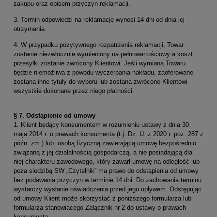
zakupu oraz opisem przyczyn reklamacji.
3. Termin odpowiedzi na reklamację wynosi 14 dni od dnia jej
otrzymania.
4. W przypadku pozytywnego rozpatrzenia reklamacji, Towar
zostanie niezwłocznie wymieniony na pełnowartościowy a koszt
przesyłki zostanie zwrócony Klientowi. Jeśli wymiana Towaru
będzie niemożliwa z powodu wyczerpania nakładu, zaoferowane
zostaną inne tytuły do wyboru lub zostaną zwrócone Klientowi
wszystkie dokonane przez niego płatności.
§ 7.
Odstąpienie od umowy
1. Klient będący konsumentem w rozumieniu ustawy z dnia 30
maja 2014 r. o prawach konsumenta (t.j. Dz. U. z 2020 r. poz. 287 z
późn. zm.) lub osobą fizyczną zawierającą umowę bezpośrednio
związaną z jej działalnością gospodarczą, a nie posiadającą dla
niej charakteru zawodowego, który zawarł umowę na odległość lub
poza siedzibą SW „Czytelnik” ma prawo do odstąpienia od umowy
bez podawania przyczyn w terminie 14 dni. Do zachowania terminu
wystarczy wysłanie oświadczenia przed jego upływem. Odstępując
od umowy Klient może skorzystać z poniższego formularza lub
formularza stanowiącego Załącznik nr 2 do ustawy o prawach
konsumenta.