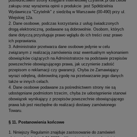
pośrednictwem strony księgarni internetowej czytelnik.pl dla celów
zakupu oraz wyrażenia opinii o produkcie jest Spółdzielnia
Wydawnicza "Czytelnik" z siedzibą w Warszawie (00-490) przy ul.
Wiejskiej 12a.
2. Dane osobowe, podczas korzystania z usług świadczonych
drogą elektroniczną, podawane są dobrowolnie. Osobom, których
dane dotyczą przysługuje prawo wglądu do ich treści oraz prawo
ich poprawiania.
3. Administrator przetwarza dane osobowe jedynie w celu
związanym z realizacją zamówienia oraz ewentualnym wykonaniem
obowiązków ciążących na Administratorze na podstawie przepisów
powszechnie obowiązującego prawa, jak uczynienie zadość
przepisom o reklamacji czy gwarancji. Chyba że Zamawiający
wyrazi odrębną, dobrowolną zgodę na przetwarzanie jego danych
także w innych celach.
4. Dane osobowe podawane za pośrednictwem strony nie są
udostępniane podmiotom trzecim, chyba że udostępnienie stanowi
obowiązek wynikający z przepisów powszechnie obowiązującego
prawa lub jest niezbędne do realizacji dostawy zamówionego
Towaru.
§ 11. Postanowienia końcowe
1. Niniejszy Regulamin znajduje zastosowanie do zamówień