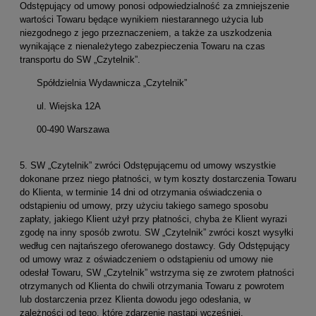
Odstępujący od umowy ponosi odpowiedzialność za zmniejszenie
wartości Towaru będące wynikiem niestarannego użycia lub
niezgodnego z jego przeznaczeniem, a także za uszkodzenia
wynikające z nienależytego zabezpieczenia Towaru na czas
transportu do SW „Czytelnik”.
Spółdzielnia Wydawnicza „Czytelnik”
ul. Wiejska 12A
00-490 Warszawa
5. SW „Czytelnik” zwróci Odstępującemu od umowy wszystkie
dokonane przez niego płatności, w tym koszty dostarczenia Towaru
do Klienta, w terminie 14 dni od otrzymania oświadczenia o
odstąpieniu od umowy, przy użyciu takiego samego sposobu
zapłaty, jakiego Klient użył przy płatności, chyba że Klient wyrazi
zgodę na inny sposób zwrotu. SW „Czytelnik” zwróci koszt wysyłki
według cen najtańszego oferowanego dostawcy. Gdy Odstępujący
od umowy wraz z oświadczeniem o odstąpieniu od umowy nie
odesłał Towaru, SW „Czytelnik” wstrzyma się ze zwrotem płatności
otrzymanych od Klienta do chwili otrzymania Towaru z powrotem
lub dostarczenia przez Klienta dowodu jego odesłania, w
zależności od tego, które zdarzenie nastąpi wcześniej.