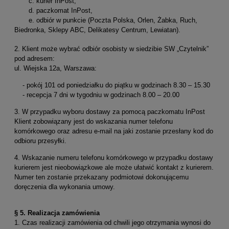
c. kurier InPost,
d. paczkomat InPost,
e. odbiór w punkcie (Poczta Polska, Orlen, Żabka, Ruch,
Biedronka, Sklepy ABC, Delikatesy Centrum, Lewiatan).
2. Klient może wybrać odbiór osobisty w siedzibie SW „Czytelnik”
pod adresem:
ul. Wiejska 12a, Warszawa:
- pokój 101 od poniedziałku do piątku w godzinach 8.30 – 15.30
- recepcja 7 dni w tygodniu w godzinach 8.00 – 20.00
3. W przypadku wyboru dostawy za pomocą paczkomatu InPost
Klient zobowiązany jest do wskazania numer telefonu
komórkowego oraz adresu e-mail na jaki zostanie przesłany kod do
odbioru przesyłki.
4. Wskazanie numeru telefonu komórkowego w przypadku dostawy
kurierem jest nieobowiązkowe ale może ułatwić kontakt z kurierem.
Numer ten zostanie przekazany podmiotowi dokonującemu
doręczenia dla wykonania umowy.
§ 5.
Realizacja zamówienia
1. Czas realizacji zamówienia od chwili jego otrzymania wynosi do