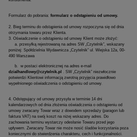
Formularz do pobrania:
formularz o odstąpieniu od umowy
.
2. Bieg terminu do odstąpienia od umowy rozpoczyna się od dnia
otrzymania towaru przez Klienta.
3. Oświadczenie o odstąpieniu od umowy Klient może złożyć:
a. przesyłką rejestrowaną na adres SW „Czytelnik”, wskazany
poniżej: Spółdzielnia Wydawnicza „Czytelnik” ul. Wiejska 12a, 00-
490 Warszawa
b. w postaci elektronicznej na adres e-mail
dzialhandlowy@czytelnik.pl
. SW „Czytelnik” niezwłocznie
potwierdzi Klientowi informacją zwrotną przyjęcia prawidłowo
wypełnionego oświadczenia o odstąpieniu od umowy.
4. Odstępujący od umowy przysyła w terminie 14 dni
kalendarzowych od dnia złożenia oświadczenia o odstąpieniu od
umowy zwracany Towar wraz z dowodem sprzedaży (paragon lub
faktura VAT) na swój koszt na niżej wskazany adres. Do
zachowania terminu wystarczy odesłanie Towaru przed jego
upływem. Zwracany Towar nie może nosić śladów korzystania poza
koniecznymi do stwierdzenia charakteru, cech i funkcjonalności.