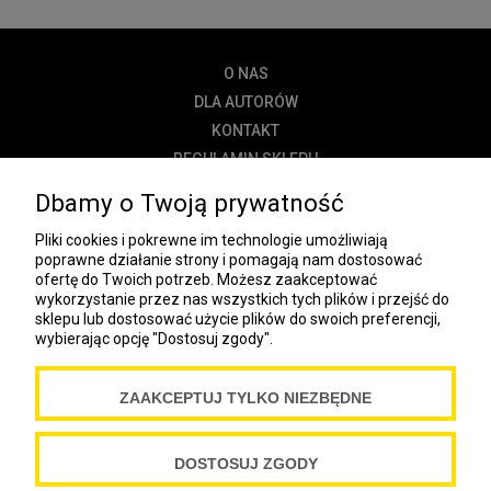
O NAS
DLA AUTORÓW
KONTAKT
REGULAMIN SKLEPU
POLITYKA PRYWATNOŚCI
Dbamy o Twoją prywatność
DOSTAWA
Pliki cookies i pokrewne im technologie umożliwiają
PŁATNOŚĆ
poprawne działanie strony i pomagają nam dostosować
ofertę do Twoich potrzeb. Możesz zaakceptować
NEWSLETTER
wykorzystanie przez nas wszystkich tych plików i przejść do
sklepu lub dostosować użycie plików do swoich preferencji,
wybierając opcję "Dostosuj zgody".
COOKIES
ZAAKCEPTUJ TYLKO NIEZBĘDNE
Spółdzielnia Wydawnicza „Czytelnik”
ul. Wiejska 12A
00-490 Warszawa
DOSTOSUJ ZGODY