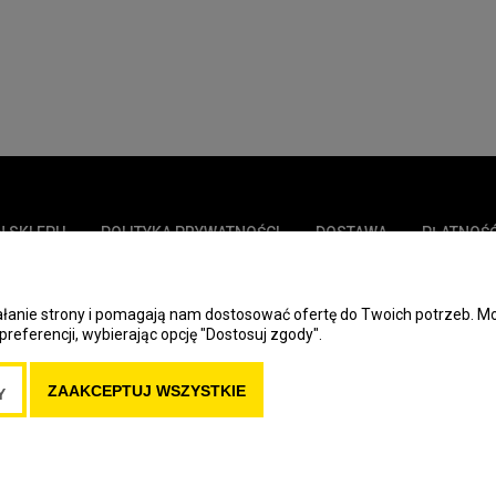
N SKLEPU
POLITYKA PRYWATNOŚCI
DOSTAWA
PŁATNOŚ
ziałanie strony i pomagają nam dostosować ofertę do Twoich potrzeb.
preferencji, wybierając opcję "Dostosuj zgody".
ZAAKCEPTUJ WSZYSTKIE
Y