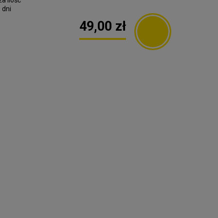
a ilość
 dni
49,00 zł