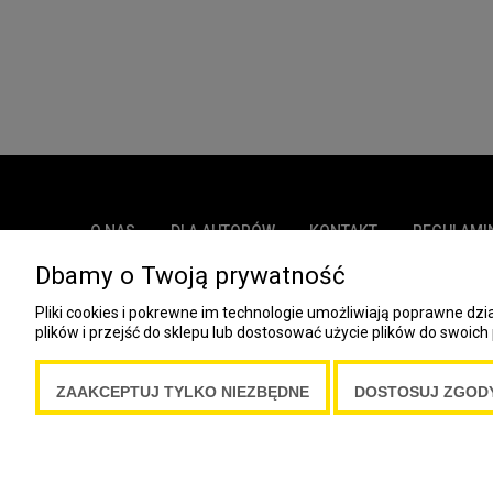
O NAS
DLA AUTORÓW
KONTAKT
REGULAMI
Dbamy o Twoją prywatność
COOKIES
Pliki cookies i pokrewne im technologie umożliwiają poprawne d
Spółdzielnia Wydawnicza „Czytelnik”
plików i przejść do sklepu lub dostosować użycie plików do swoich 
ul. Wiejska 12A
00-490 Warszawa
ZAAKCEPTUJ TYLKO NIEZBĘDNE
DOSTOSUJ ZGOD
Copyright Spółdzielnia Wydawnicza „Czytelnik” 2019