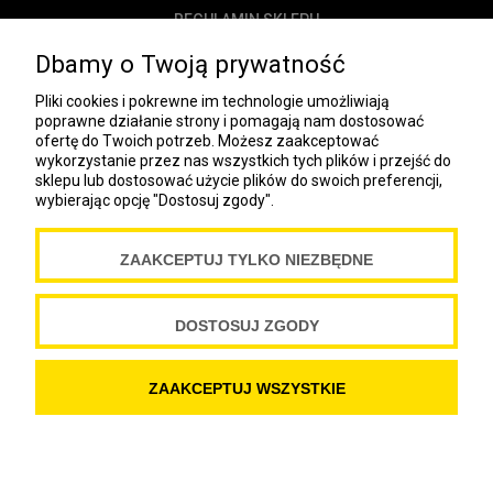
REGULAMIN SKLEPU
POLITYKA PRYWATNOŚCI
Dbamy o Twoją prywatność
DOSTAWA
Pliki cookies i pokrewne im technologie umożliwiają
PŁATNOŚĆ
poprawne działanie strony i pomagają nam dostosować
ofertę do Twoich potrzeb. Możesz zaakceptować
NEWSLETTER
wykorzystanie przez nas wszystkich tych plików i przejść do
sklepu lub dostosować użycie plików do swoich preferencji,
wybierając opcję "Dostosuj zgody".
COOKIES
ZAAKCEPTUJ TYLKO NIEZBĘDNE
Spółdzielnia Wydawnicza „Czytelnik”
ul. Wiejska 12A
00-490 Warszawa
DOSTOSUJ ZGODY
Copyright Spółdzielnia Wydawnicza „Czytelnik” 2019
ZAAKCEPTUJ WSZYSTKIE
POKAŻ PEŁNĄ WERSJĘ STRONY