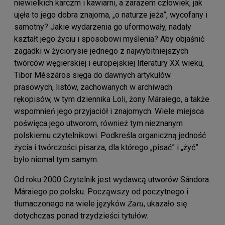
niewielkich karczm i kawiarni, a zarazem człowiek, jak
ujęła to jego dobra znajoma, „o naturze jeża”, wycofany i
samotny? Jakie wydarzenia go uformowały, nadały
kształt jego życiu i sposobowi myślenia? Aby objaśnić
zagadki w życiorysie jednego z najwybitniejszych
twórców węgierskiej i europejskiej literatury XX wieku,
Tibor Mészáros sięga do dawnych artykułów
prasowych, listów, zachowanych w archiwach
rękopisów, w tym dziennika Loli, żony Máraiego, a także
wspomnień jego przyjaciół i znajomych. Wiele miejsca
poświęca jego utworom, również tym nieznanym
polskiemu czytelnikowi. Podkreśla organiczną jedność
życia i twórczości pisarza, dla którego „pisać” i „żyć”
było niemal tym samym.
Od roku 2000 Czytelnik jest wydawcą utworów Sándora
Máraiego po polsku. Począwszy od poczytnego i
tłumaczonego na wiele języków
Żaru
, ukazało się
dotychczas ponad trzydzieści tytułów.