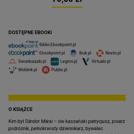
DOSTĘPNE EBOOKI
Biblio.Ebookpoint.pl
Ibuk.pl
Nexto.pl
Ebookpoint.pl
Swiatksiazki.pl
Legimi.pl
Virtualo.pl
Woblink.pl
Publio.pl
O KSIĄŻCE
Kim był Sándor Márai – ów kassański patrycjusz, pisarz
podróżnik, pełnokrwisty dziennikarz, bywalec