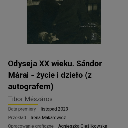
Odyseja XX wieku. Sándor
Márai - życie i dzieło (z
autografem)
Tibor Mészáros
Data premiery
listopad 2023
Przekład
Irena Makarewicz
Opracowanie graficzne
Agnieszka Cieślikowska