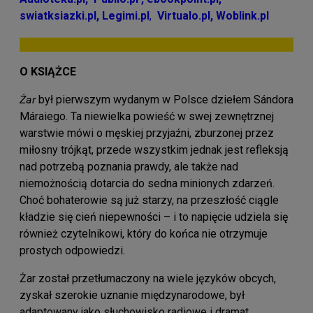
swiatksiazki.pl
,
Legimi.pl
,
Virtualo.pl
,
Woblink.pl
O KSIĄŻCE
Żar
był pierwszym wydanym w Polsce dziełem Sándora
Máraiego. Ta niewielka powieść w swej zewnętrznej
warstwie mówi o męskiej przyjaźni, zburzonej przez
miłosny trójkąt, przede wszystkim jednak jest refleksją
nad potrzebą poznania prawdy, ale także nad
niemożnością dotarcia do sedna minionych zdarzeń.
Choć bohaterowie są już starzy, na przeszłość ciągle
kładzie się cień niepewności – i to napięcie udziela się
również czytelnikowi, który do końca nie otrzymuje
prostych odpowiedzi.
Żar został przetłumaczony na wiele języków obcych,
zyskał szerokie uznanie międzynarodowe, był
adaptowany jako słuchowisko radiowe i dramat