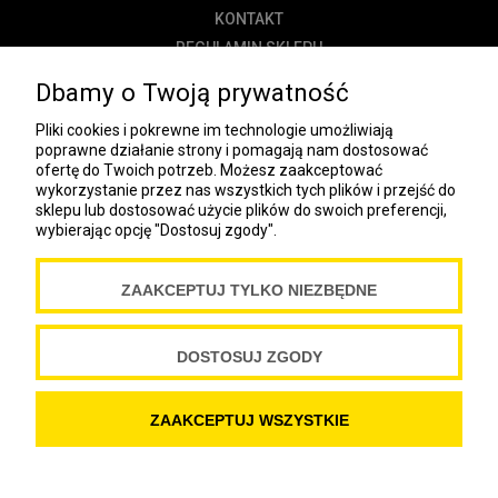
KONTAKT
REGULAMIN SKLEPU
POLITYKA PRYWATNOŚCI
Dbamy o Twoją prywatność
DOSTAWA
Pliki cookies i pokrewne im technologie umożliwiają
PŁATNOŚĆ
poprawne działanie strony i pomagają nam dostosować
ofertę do Twoich potrzeb. Możesz zaakceptować
NEWSLETTER
wykorzystanie przez nas wszystkich tych plików i przejść do
sklepu lub dostosować użycie plików do swoich preferencji,
wybierając opcję "Dostosuj zgody".
COOKIES
ZAAKCEPTUJ TYLKO NIEZBĘDNE
Spółdzielnia Wydawnicza „Czytelnik”
ul. Wiejska 12A
00-490 Warszawa
DOSTOSUJ ZGODY
Copyright Spółdzielnia Wydawnicza „Czytelnik” 2019
ZAAKCEPTUJ WSZYSTKIE
POKAŻ PEŁNĄ WERSJĘ STRONY