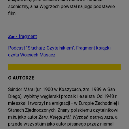
sceniczny, a na Węgrzech powstał na jego podstawie
film.
Żar
- fragment
Podcast "Słuchaj z Czytelnikiem". Fragment książki
czyta Wojciech Masacz
O AUTORZE
Sándor Márai (ur. 1900 w Koszycach, zm. 1989 w San
Diego), wybitny węgierski prozaik i eseista. Od 1948 r.
mieszkał i tworzył na emigracji - w Europie Zachodniej i
Stanach Zjednoczonych. Znany polskiemu czytelnikowi
m.in. jako autor
Żaru
,
Księgi ziół
,
Wyznań patrycjusza
, a
przede wszystkim jako autor pisanego przez niemal