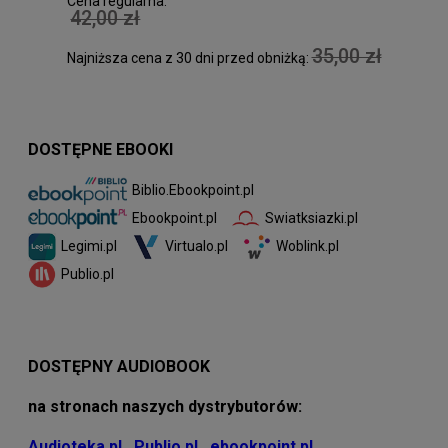
Cena regularna:
42,00 zł
35,00 zł
Najniższa cena z 30 dni przed obniżką:
DOSTĘPNE EBOOKI
Biblio.Ebookpoint.pl
Swiatksiazki.pl
Ebookpoint.pl
Legimi.pl
Virtualo.pl
Woblink.pl
Publio.pl
DOSTĘPNY AUDIOBOOK
na stronach naszych dystrybutorów:
Audioteka.pl
,
Publio.pl
,
ebookpoint.pl
,