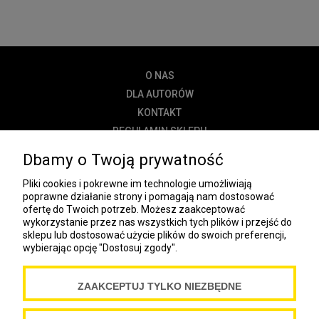
O NAS
DLA AUTORÓW
KONTAKT
REGULAMIN SKLEPU
POLITYKA PRYWATNOŚCI
Dbamy o Twoją prywatność
DOSTAWA
Pliki cookies i pokrewne im technologie umożliwiają
PŁATNOŚĆ
poprawne działanie strony i pomagają nam dostosować
ofertę do Twoich potrzeb. Możesz zaakceptować
NEWSLETTER
wykorzystanie przez nas wszystkich tych plików i przejść do
sklepu lub dostosować użycie plików do swoich preferencji,
wybierając opcję "Dostosuj zgody".
COOKIES
ZAAKCEPTUJ TYLKO NIEZBĘDNE
Spółdzielnia Wydawnicza „Czytelnik”
ul. Wiejska 12A