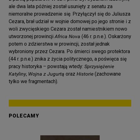
ale dwa lata później został usunięty z senatu za
niemoralne prowadzenie się. Przyłączył się do Juliusza
Cezara, brał udział w wojnie domowej po jego stronie i z
woli zwycięskiego Cezara został namiestnikiem nowo
utworzonej prowincji
Africa Nova
(46 r. p.n.e.). Oskarżony
potem o zdzierstwa w prowincji, został jednak
wybroniony przez Cezara. Po śmierci swego protektora
(44 r. p.n.e.) znika z życia politycznego, a poświęca się
pracy historyka – powstają wtedy:
Sprzysiężenie
Katyliny
,
Wojna z Jugurtą
oraz
Historie
(zachowane
tylko we fragmentach).
POLECAMY