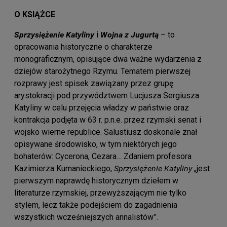
O KSIĄŻCE
Sprzysiężenie Katyliny
i
Wojna z Jugurtą
– to
opracowania historyczne o charakterze
monograficznym, opisujące dwa ważne wydarzenia z
dziejów starożytnego Rzymu. Tematem pierwszej
rozprawy jest spisek zawiązany przez grupę
arystokracji pod przywództwem Lucjusza Sergiusza
Katyliny w celu przejęcia władzy w państwie oraz
kontrakcja podjęta w 63 r. p.n.e. przez rzymski senat i
wojsko wierne republice. Salustiusz doskonale znał
opisywane środowisko, w tym niektórych jego
bohaterów: Cycerona, Cezara… Zdaniem profesora
Kazimierza Kumanieckiego,
Sprzysiężenie Katyliny
„jest
pierwszym naprawdę historycznym dziełem w
literaturze rzymskiej, przewyższającym nie tylko
stylem, lecz także podejściem do zagadnienia
wszystkich wcześniejszych annalistów”.