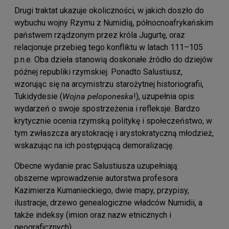
Drugi traktat ukazuje okoliczności, w jakich doszło do
wybuchu wojny Rzymu z Numidią, północnoafrykańskim
państwem rządzonym przez króla Jugurtę, oraz
relacjonuje przebieg tego konfliktu w latach 111–105
p.n.e. Oba dzieła stanowią doskonałe źródło do dziejów
późnej republiki rzymskiej. Ponadto Salustiusz,
wzorując się na arcymistrzu starożytnej historiografii,
Tukidydesie (
Wojna peloponeska
!), uzupełnia opis
wydarzeń o swoje spostrzeżenia i refleksje. Bardzo
krytycznie ocenia rzymską politykę i społeczeństwo, w
tym zwłaszcza arystokrację i arystokratyczną młodzież,
wskazując na ich postępującą demoralizację.
Obecne wydanie prac Salustiusza uzupełniają:
obszerne wprowadzenie autorstwa profesora
Kazimierza Kumanieckiego, dwie mapy, przypisy,
ilustracje, drzewo genealogiczne władców Numidii, a
także indeksy (imion oraz nazw etnicznych i
geograficznych).