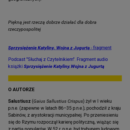
Piękną jest rzeczą dobrze działać dla dobra
rzeczypospolitej
Sprzysiężenie Katyliny. Wojna z Jugurtą
-
fragment
Podcast "Słuchaj z Czytelnikiem". Fragment audio
książki
Sprzysiężenie Katyliny.Wojna z Jugurtą
O AUTORZE
Salustiusz
(
Gaius Sallustius Crispus
) żył w I wieku
p.n.e. (zapewne w latach 86–35 p.n.e.); pochodził z kraju
Sabinów, z arystokracji municypalnej. Po przeniesieniu
się do Rzymu rozpoczął karierę polityczną, wiążąc się
z partią popularów. W 52 r. p.n.e. był trybunem ludowym,