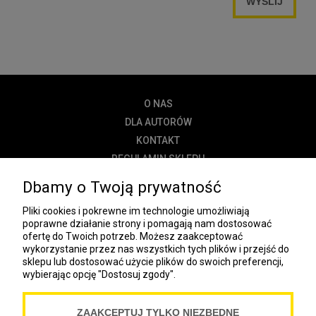
WYŚLIJ
O NAS
DLA AUTORÓW
KONTAKT
REGULAMIN SKLEPU
POLITYKA PRYWATNOŚCI
Dbamy o Twoją prywatność
DOSTAWA
Pliki cookies i pokrewne im technologie umożliwiają
PŁATNOŚĆ
poprawne działanie strony i pomagają nam dostosować
ofertę do Twoich potrzeb. Możesz zaakceptować
NEWSLETTER
wykorzystanie przez nas wszystkich tych plików i przejść do
sklepu lub dostosować użycie plików do swoich preferencji,
wybierając opcję "Dostosuj zgody".
COOKIES
ZAAKCEPTUJ TYLKO NIEZBĘDNE
Spółdzielnia Wydawnicza „Czytelnik”