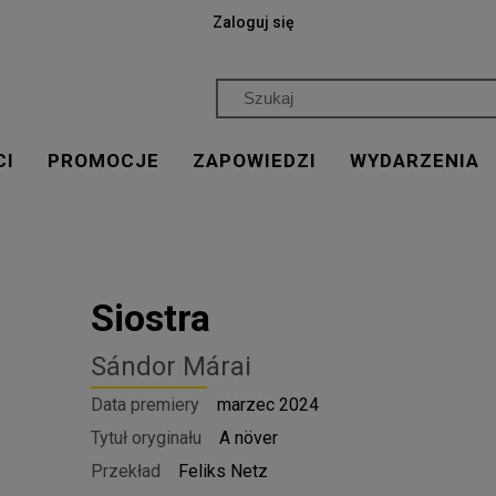
Zaloguj się
CI
PROMOCJE
ZAPOWIEDZI
WYDARZENIA
Siostra
Sándor Márai
Data premiery
marzec 2024
Tytuł oryginału
A növer
Przekład
Feliks Netz