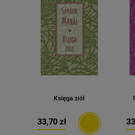
Księga ziół
33,70 zł
33