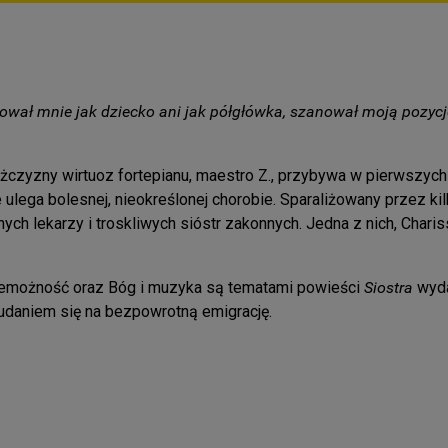
tował mnie jak dziecko ani jak półgłówka, szanował moją pozycj
zyzny wirtuoz fortepianu, maestro Z., przybywa w pierwszych 
 ulega bolesnej, nieokreślonej chorobie. Sparaliżowany przez ki
ch lekarzy i troskliwych sióstr zakonnych. Jedna z nich, Chari
 niemożność oraz Bóg i muzyka są tematami powieści
Siostra
wyda
udaniem się na bezpowrotną emigrację.