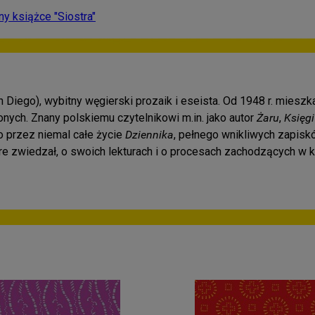
y książce "Siostra"
Diego), wybitny węgierski prozaik i eseista. Od 1948 r. mieszkał
onych. Znany polskiemu czytelnikowi m.in. jako autor
Żaru
,
Księgi
o przez niemal całe życie
Dziennika
, pełnego wnikliwych zapisk
tóre zwiedzał, o swoich lekturach i o procesach zachodzących w k