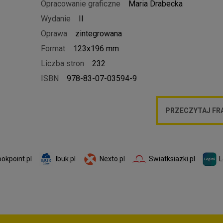
Opracowanie graficzne
Maria Drabecka
Wydanie
II
Oprawa
zintegrowana
Format
123x196 mm
Liczba stron
232
ISBN
978-83-07-03594-9
PRZECZYTAJ F
Ibuk.pl
Nexto.pl
Swiatksiazki.pl
L
okpoint.pl