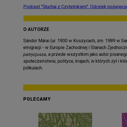
Podcast "Słuchaj z Czytelnikiem". Odcinek poświęcon
O AUTORZE
Sándor Márai (ur. 1900 w Koszycach, zm. 1989 w San 
emigracji - w Europie Zachodniej i Stanach Zjednocz
patrycjusza
, a przede wszystkim jako autor pisaneg
społeczeństwie, polityce, krajach, w których żył i k
półkulach.
POLECAMY