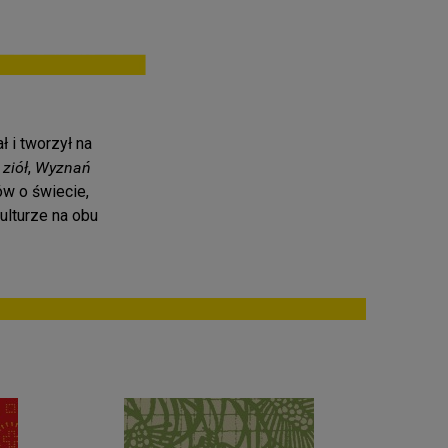
 i tworzył na
 ziół
,
Wyznań
ów o świecie,
ulturze na obu