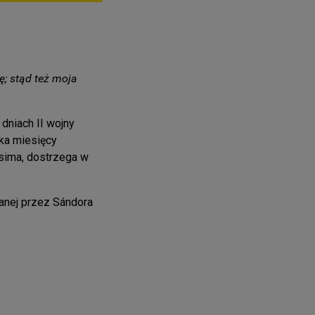
ę; stąd też moja
dniach II wojny
lka miesięcy
ssima, dostrzega w
nej przez Sándora