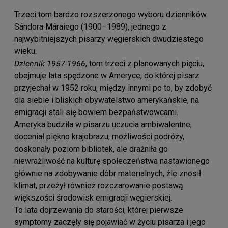
Trzeci tom bardzo rozszerzonego wyboru dzienników
Sándora Máraiego (1900–1989), jednego z
najwybitniejszych pisarzy węgierskich dwudziestego
wieku.
Dziennik 1957-1966
, tom trzeci z planowanych pięciu,
obejmuje lata spędzone w Ameryce, do której pisarz
przyjechał w 1952 roku, między innymi po to, by zdobyć
dla siebie i bliskich obywatelstwo amerykańskie, na
emigracji stali się bowiem bezpaństwowcami.
Ameryka budziła w pisarzu uczucia ambiwalentne,
doceniał piękno krajobrazu, możliwości podróży,
doskonały poziom bibliotek, ale drażniła go
niewrażliwość na kulturę społeczeństwa nastawionego
głównie na zdobywanie dóbr materialnych, źle znosił
klimat, przeżył również rozczarowanie postawą
większości środowisk emigracji węgierskiej.
To lata dojrzewania do starości, której pierwsze
symptomy zaczęły się pojawiać w życiu pisarza i jego