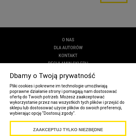
O NAS
DLA AUTORÓW
KONTAKT
REGULAMIN SKLEPU
POLITYKA PRYWATNOŚCI
Dbamy o Twoją prywatność
DOSTAWA
Pliki cookies i pokrewne im technologie umożliwiają
PŁATNOŚĆ
poprawne działanie strony i pomagają nam dostosować
ofertę do Twoich potrzeb. Możesz zaakceptować
NEWSLETTER
wykorzystanie przez nas wszystkich tych plików i przejść do
sklepu lub dostosować użycie plików do swoich preferencji,
wybierając opcję "Dostosuj zgody".
COOKIES
ZAAKCEPTUJ TYLKO NIEZBĘDNE
Spółdzielnia Wydawnicza „Czytelnik”