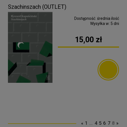
Szachinszach (OUTLET)
Dostępność:
średnia ilość
Wysyłka w:
5 dni
15,00 zł
«
1
...
4
5
6
7
8
»