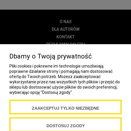
O NAS
DLA AUTORÓW
KONTAKT
REGULAMIN SKLEPU
POLITYKA PRYWATNOŚCI
Dbamy o Twoją prywatność
DOSTAWA
Pliki cookies i pokrewne im technologie umożliwiają
PŁATNOŚĆ
poprawne działanie strony i pomagają nam dostosować
ofertę do Twoich potrzeb. Możesz zaakceptować
NEWSLETTER
wykorzystanie przez nas wszystkich tych plików i przejść do
sklepu lub dostosować użycie plików do swoich preferencji,
wybierając opcję "Dostosuj zgody".
COOKIES
ZAAKCEPTUJ TYLKO NIEZBĘDNE
Spółdzielnia Wydawnicza „Czytelnik”
ul. Wiejska 12A
00-490 Warszawa
DOSTOSUJ ZGODY