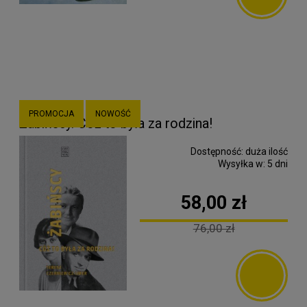
PROMOCJA
NOWOŚĆ
Żabińscy. Cóż to była za rodzina!
Dostępność:
duża ilość
Wysyłka w:
5 dni
58,00 zł
76,00 zł