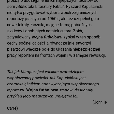
prośbą o udostępnienie ich najlepszych tekstów do
serii „Biblioteki Literatury Faktu”. Ryszard Kapuściński
nie tylko przygotował wybór swoich zagranicznych
reportaży pisanych od 1960 r., ale też uzupełnił go o
nowe teksty-łączniki, mające formę pobieżnych
szkiców i osobistych notatek autora. Zbiór,
zatytułowany
Wojna futbolowa
, zyskał w ten sposób
cechy spójnej całości, a równocześnie stworzył
pisarzowi większe pole do ukazania niebezpiecznej
pracy reportera na frontach wojen i w zamęcie rewolucji.
Tak jak Márquez jest wielkim czarodziejem
współczesnej powieści, tak Kapuściński jest
czarnoksiężnikiem nadzwyczajnym współczesnego
reportażu.
Wojna futbolowa
stanowi doskonały
przykład jego magicznych umiejętności.
(John le
Carré)