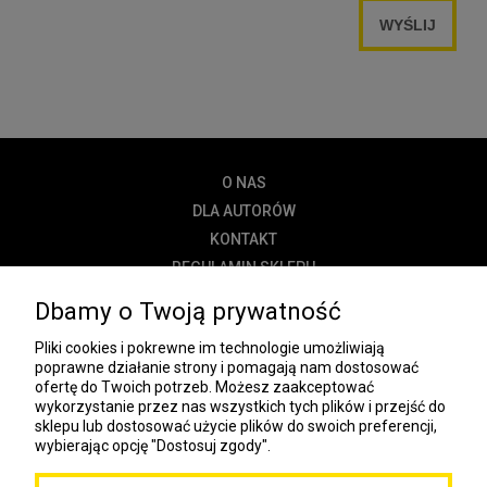
WYŚLIJ
O NAS
DLA AUTORÓW
KONTAKT
REGULAMIN SKLEPU
POLITYKA PRYWATNOŚCI
Dbamy o Twoją prywatność
DOSTAWA
Pliki cookies i pokrewne im technologie umożliwiają
PŁATNOŚĆ
poprawne działanie strony i pomagają nam dostosować
ofertę do Twoich potrzeb. Możesz zaakceptować
NEWSLETTER
wykorzystanie przez nas wszystkich tych plików i przejść do
sklepu lub dostosować użycie plików do swoich preferencji,
wybierając opcję "Dostosuj zgody".
COOKIES