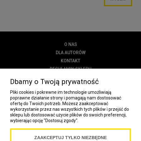
O NAS
DLA AUTORÓW
KONTAKT
REGULAMIN SKLEPU
POLITYKA PRYWATNOŚCI
Dbamy o Twoją prywatność
DOSTAWA
Pliki cookies i pokrewne im technologie umożliwiają
PŁATNOŚĆ
poprawne działanie strony i pomagają nam dostosować
ofertę do Twoich potrzeb. Możesz zaakceptować
NEWSLETTER
wykorzystanie przez nas wszystkich tych plików i przejść do
sklepu lub dostosować użycie plików do swoich preferencji,
wybierając opcję "Dostosuj zgody".
COOKIES
ZAAKCEPTUJ TYLKO NIEZBĘDNE
Spółdzielnia Wydawnicza „Czytelnik”