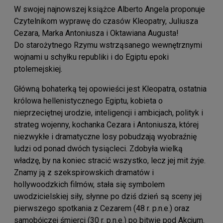
W swojej najnowszej książce Alberto Angela proponuje
Czytelnikom wyprawę do czasów Kleopatry, Juliusza
Cezara, Marka Antoniusza i Oktawiana Augusta!
Do starożytnego Rzymu wstrząsanego wewnętrznymi
wojnami u schyłku republiki i do Egiptu epoki
ptolemejskiej.
Główną bohaterką tej opowieści jest Kleopatra, ostatnia
królowa hellenistycznego Egiptu, kobieta o
nieprzeciętnej urodzie, inteligencji i ambicjach, polityk i
strateg wojenny, kochanka Cezara i Antoniusza, której
niezwykłe i dramatyczne losy pobudzają wyobraźnię
ludzi od ponad dwóch tysiącleci. Zdobyła wielką
władzę, by na koniec stracić wszystko, lecz jej mit żyje.
Znamy ją z szekspirowskich dramatów i
hollywoodzkich filmów, stała się symbolem
uwodzicielskiej siły, słynne po dziś dzień są sceny jej
pierwszego spotkania z Cezarem (48 r. p.n.e.) oraz
samobójczej śmierci (30 r. p.n.e.) po bitwie pod Akcjum.