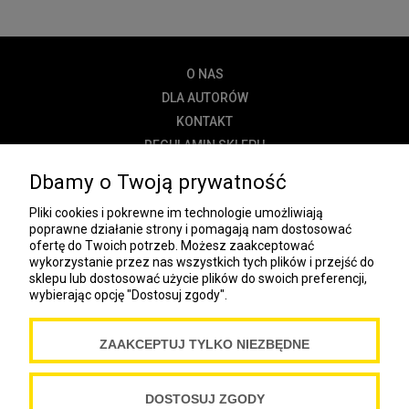
O NAS
DLA AUTORÓW
KONTAKT
REGULAMIN SKLEPU
POLITYKA PRYWATNOŚCI
Dbamy o Twoją prywatność
DOSTAWA
Pliki cookies i pokrewne im technologie umożliwiają
PŁATNOŚĆ
poprawne działanie strony i pomagają nam dostosować
ofertę do Twoich potrzeb. Możesz zaakceptować
NEWSLETTER
wykorzystanie przez nas wszystkich tych plików i przejść do
sklepu lub dostosować użycie plików do swoich preferencji,
wybierając opcję "Dostosuj zgody".
COOKIES
ZAAKCEPTUJ TYLKO NIEZBĘDNE
Spółdzielnia Wydawnicza „Czytelnik”
ul. Wiejska 12A
00-490 Warszawa
DOSTOSUJ ZGODY