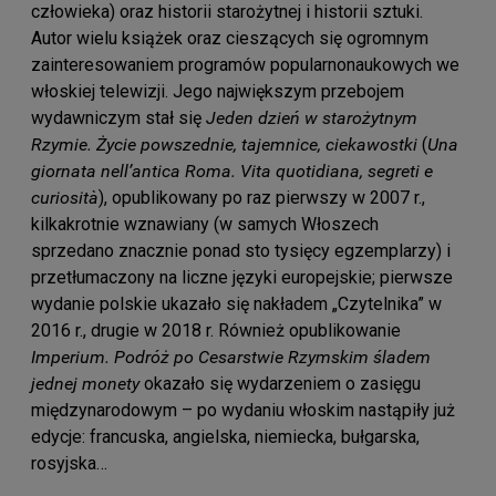
człowieka) oraz historii starożytnej i historii sztuki.
Autor wielu książek oraz cieszących się ogromnym
zainteresowaniem programów popularnonaukowych we
włoskiej telewizji. Jego największym przebojem
wydawniczym stał się
Jeden dzień w starożytnym
Rzymie. Życie powszednie, tajemnice, ciekawostki
(
Una
giornata nell’antica Roma. Vita quotidiana, segreti e
curiosità
), opublikowany po raz pierwszy w 2007 r.,
kilkakrotnie wznawiany (w samych Włoszech
sprzedano znacznie ponad sto tysięcy egzemplarzy) i
przetłumaczony na liczne języki europejskie; pierwsze
wydanie polskie ukazało się nakładem „Czytelnika” w
2016 r., drugie w 2018 r. Również opublikowanie
Imperium. Podróż po Cesarstwie Rzymskim śladem
jednej monety
okazało się wydarzeniem o zasięgu
międzynarodowym – po wydaniu włoskim nastąpiły już
edycje: francuska, angielska, niemiecka, bułgarska,
rosyjska…