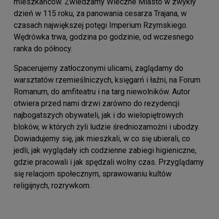
mieszkańców. Zwiedzamy Wieczne Miasto w zwykły
dzień w 115 roku, za panowania cesarza Trajana, w
czasach największej potęgi Imperium Rzymskiego.
Wędrówka trwa, godzina po godzinie, od wczesnego
ranka do północy.
Spacerujemy zatłoczonymi ulicami, zaglądamy do
warsztatów rzemieślniczych, księgarń i łaźni, na Forum
Romanum, do amfiteatru i na targ niewolników. Autor
otwiera przed nami drzwi zarówno do rezydencji
najbogatszych obywateli, jak i do wielopiętrowych
bloków, w których żyli ludzie średniozamożni i ubodzy.
Dowiadujemy się, jak mieszkali, w co się ubierali, co
jedli, jak wyglądały ich codzienne zabiegi higieniczne,
gdzie pracowali i jak spędzali wolny czas. Przyglądamy
się relacjom społecznym, sprawowaniu kultów
religijnych, rozrywkom.