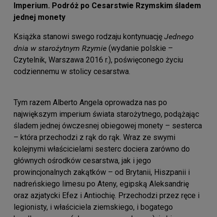
Imperium. Podróż po Cesarstwie Rzymskim śladem
jednej monety
Książka stanowi swego rodzaju kontynuację
Jednego
dnia w starożytnym Rzymie
(wydanie polskie –
Czytelnik, Warszawa 2016 r.), poświęconego życiu
codziennemu w stolicy cesarstwa.
Tym razem Alberto Angela oprowadza nas po
największym imperium świata starożytnego, podążając
śladem jednej ówczesnej obiegowej monety – sesterca
– która przechodzi z rąk do rąk. Wraz ze swymi
kolejnymi właścicielami sesterc dociera zarówno do
głównych ośrodków cesarstwa, jak i jego
prowincjonalnych zakątków – od Brytanii, Hiszpanii i
nadreńskiego limesu po Ateny, egipską Aleksandrię
oraz azjatycki Efez i Antiochię. Przechodzi przez ręce i
legionisty, i właściciela ziemskiego, i bogatego