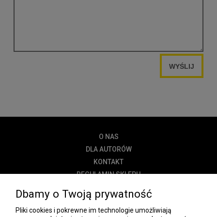
WYŚLIJ
O NAS
DLA AUTORÓW
KONTAKT
REGULAMIN SKLEPU
POLITYKA PRYWATNOŚCI
Dbamy o Twoją prywatność
DOSTAWA
Pliki cookies i pokrewne im technologie umożliwiają
PŁATNOŚĆ