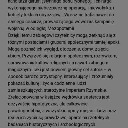
handlarza garum (słynnego sosu rybnego), i chirurga
wykonującego niebezpieczną operację, i niewolnika, i
kobiety lekkich obyczajów… Wreszcie trafia nawet do
samego cesarza, prowadzącego wówczas kampanię
wojenną w odległej Mezopotamii.
Dzięki temu zabiegowi czytelnicy mogą zetknąć się z
różnymi postaciami i grupami społecznymi tamtej epoki.
Mogą poznać ich wygląd, otoczenie, domy, zajęcia,
ubiory. Przyjrzeć się relacjom społecznym, rozrywkom,
sprawowaniu kultów religijnych, a nawet zabiegom
magicznym. Taki jest bowiem główny cel autora – w
sposób bardzo przystępny, interesujący i zrozumiały
pokazać kulturę i życie codzienne ludzi
zamieszkujących starożytne Imperium Rzymskie.
Zrelacjonowana w książce wędrówka sesterca jest
oczywiście hipotetyczna, ale całkowicie
prawdopodobna, a wszystkie opisy miejsc i ludzi oraz
realia ich życia są prawdziwe, oparte na rzetelnych
badaniach historycznych i archeologicznych.