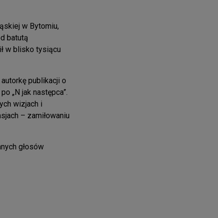
ąskiej w Bytomiu,
d batutą
ł w blisko tysiącu
 autorkę publikacji o
po „N jak następca”.
ych wizjach i
asjach – zamiłowaniu
wanych głosów