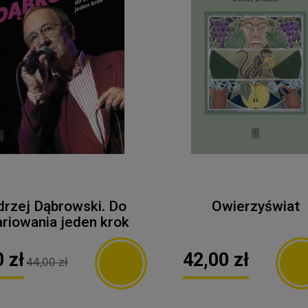
drzej Dąbrowski. Do
Owierzyświat
riowania jeden krok
 zł
42,00 zł
44,00 zł