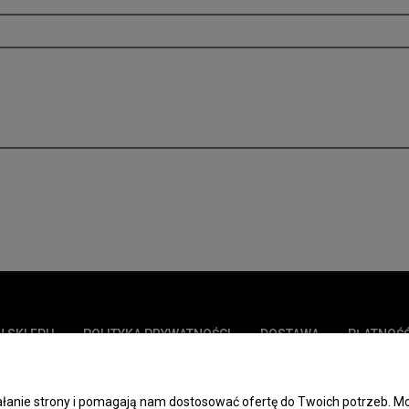
N SKLEPU
POLITYKA PRYWATNOŚCI
DOSTAWA
PŁATNOŚ
ziałanie strony i pomagają nam dostosować ofertę do Twoich potrzeb.