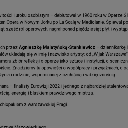
owitości i uroku osobistym – debiutował w 1960 roku w Operze Śl
litan Opera w Nowym Jorku po La Scalę w Mediolanie. Śpiewał po
t sześć ról operowych, nagrał ponad pięćdziesiąt płyt i wystąpi
ych przez
Agnieszkę Malatyńską-Stankiewicz
– dziennikarkę i
w układają się w imię i nazwisko artysty: od „W jak Warszawa” 
umoru zbiór refleksji o operze jako sztuce i instytucji, o sceniczn
ście. Znajdziemy tu opowieści o współpracy i przyjaźniach, o p
życia i rodzinie, wspominanej z czułością i wdzięcznością.
na – finalisty Eurowizji 2022 i jednego z najbardziej utalento
ścią, energią i blaskiem prawdziwego mistrza.
 chłopakiem z warszawskiej Pragi.
wództwa Mazowieckiego