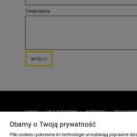
Twoja opinia:
WYŚLIJ
O NAS
DLA AUTORÓW
KONTAKT
REGULAMI
Dbamy o Twoją prywatność
COOKIES
Pliki cookies i pokrewne im technologie umożliwiają poprawne d
Spółdzielnia Wydawnicza „Czytelnik”