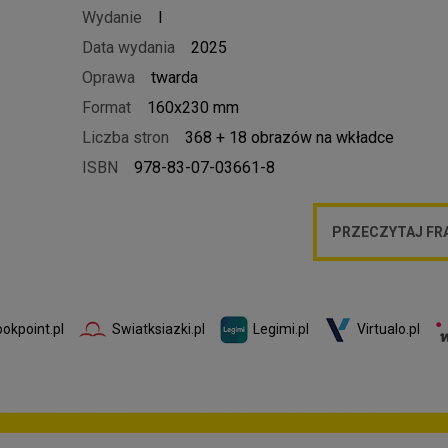
Wydanie
I
Data wydania
2025
Oprawa
twarda
Format
160x230 mm
Liczba stron
368 + 18 obrazów na wkładce
ISBN
978-83-07-03661-8
PRZECZYTAJ F
Swiatksiazki.pl
Legimi.pl
Virtualo.pl
okpoint.pl