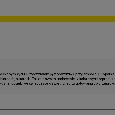
pełnionym życiu. Przeczytałam ją z prawdziwą przyjemnością. Kopaln
biarzach, aktorach. Także o swoim malarstwie, z kolorowymi reprodukcj
toryczne, dociekliwe świadczące o świetnym przygotowaniu do przepr
.