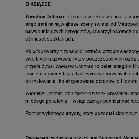
O KSIĄŻCE
Wiesław Ochman
– tenor o wielkim talencie, prac
skąd trafił na największe sceny świata: od Metropo
najwybitniejszych dyrygentów, stworzył osiemdziesią
ośmiuset spektaklach.
Książkę tworzy trzynaście rozmów przeprowadzon
wybitnych muzykach. Tytuły poszczególnych rozdziałó
Artysta życia. Wiesław Ochman
to pełen anegdot i h
inscenizacjach – także tych wyreżyserowanych osobi
do malowania i kolekcjonowania obrazów, o filozofii 
Wiesław Ochman, dziś także dziadek Krystiana Ochma
młodego pokolenia – wciąż czaruje publiczność rado
Portret wybitnego artysty, który pozostał skromnym
Partnerem wydania publikacji jest Samorząd Woje