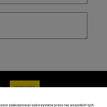
Ć
NEWSLETTER
 Możesz zaakceptować wykorzystanie przez nas wszystkich tych