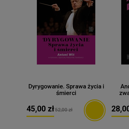
Dyrygowanie. Sprawa życia i
An
śmierci
zwa
45,00 zł
28,00
52,00 zł