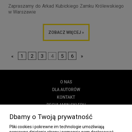
Zapraszamy do Arkad Kubickiego Zamku Królewskiego
w Warszawie
ZOBACZ WIĘCEJ »
«
1
2
3
4
5
6
»
O NAS
DLA AUTORÓW
KONTAKT
REGULAMIN SKLEPU
POLITYKA PRYWATNOŚCI
Dbamy o Twoją prywatność
DOSTAWA
Pliki cookies i pokrewne im technologie umożliwiają
PŁATNOŚĆ