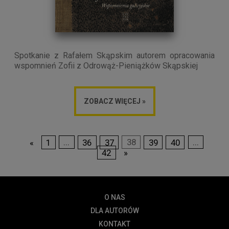
Spotkanie z Rafałem Skąpskim autorem opracowania
wspomnień Zofii z Odrowąż-Pieniążków Skąpskiej
ZOBACZ WIĘCEJ »
«
1
...
36
37
38
39
40
...
42
»
O NAS
DLA AUTORÓW
KONTAKT