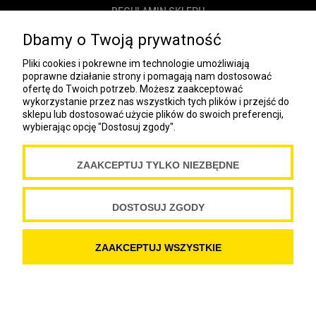
REGULAMIN SKLEPU
POLITYKA PRYWATNOŚCI
Dbamy o Twoją prywatność
DOSTAWA
Pliki cookies i pokrewne im technologie umożliwiają
PŁATNOŚĆ
poprawne działanie strony i pomagają nam dostosować
ofertę do Twoich potrzeb. Możesz zaakceptować
NEWSLETTER
wykorzystanie przez nas wszystkich tych plików i przejść do
sklepu lub dostosować użycie plików do swoich preferencji,
wybierając opcję "Dostosuj zgody".
COOKIES
ZAAKCEPTUJ TYLKO NIEZBĘDNE
Spółdzielnia Wydawnicza „Czytelnik”
ul. Wiejska 12A
00-490 Warszawa
DOSTOSUJ ZGODY
Copyright Spółdzielnia Wydawnicza „Czytelnik” 2019
ZAAKCEPTUJ WSZYSTKIE
POKAŻ PEŁNĄ WERSJĘ STRONY
SKLEP INTERNETOWY SHOPER.PL