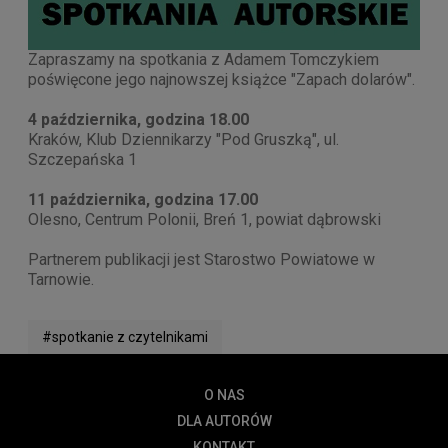
Zapraszamy na spotkania z Adamem Tomczykiem
poświęcone jego najnowszej książce "Zapach dolarów".
4 października, godzina 18.00
Kraków, Klub Dziennikarzy "Pod Gruszką", ul.
Szczepańska 1
11 października, godzina 17.00
Olesno, Centrum Polonii, Breń 1, powiat dąbrowski
Partnerem publikacji jest Starostwo Powiatowe w
Tarnowie.
#spotkanie z czytelnikami
O NAS
DLA AUTORÓW
KONTAKT