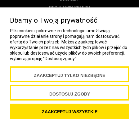
REGULAMIN SKLEPU
POLITYKA PRYWATNOŚCI
Dbamy o Twoją prywatność
DOSTAWA
Pliki cookies i pokrewne im technologie umożliwiają
PŁATNOŚĆ
poprawne działanie strony i pomagają nam dostosować
ofertę do Twoich potrzeb. Możesz zaakceptować
NEWSLETTER
wykorzystanie przez nas wszystkich tych plików i przejść do
sklepu lub dostosować użycie plików do swoich preferencji,
wybierając opcję "Dostosuj zgody".
COOKIES
ZAAKCEPTUJ TYLKO NIEZBĘDNE
Spółdzielnia Wydawnicza „Czytelnik”
ul. Wiejska 12A
00-490 Warszawa
DOSTOSUJ ZGODY
Copyright Spółdzielnia Wydawnicza „Czytelnik” 2019
ZAAKCEPTUJ WSZYSTKIE
POKAŻ PEŁNĄ WERSJĘ STRONY