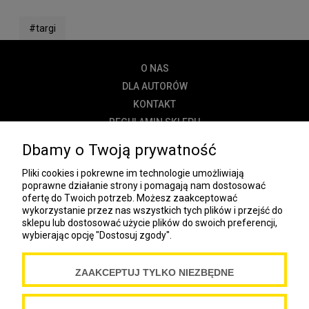
#targi
O NAS
DLA AUTORÓW
KONTAKT
REGULAMIN SKLEPU
POLITYKA PRYWATNOŚCI
Dbamy o Twoją prywatność
DOSTAWA
Pliki cookies i pokrewne im technologie umożliwiają
PŁATNOŚĆ
poprawne działanie strony i pomagają nam dostosować
ofertę do Twoich potrzeb. Możesz zaakceptować
NEWSLETTER
wykorzystanie przez nas wszystkich tych plików i przejść do
sklepu lub dostosować użycie plików do swoich preferencji,
wybierając opcję "Dostosuj zgody".
COOKIES
ZAAKCEPTUJ TYLKO NIEZBĘDNE
Spółdzielnia Wydawnicza „Czytelnik”
ul. Wiejska 12A
00-490 Warszawa