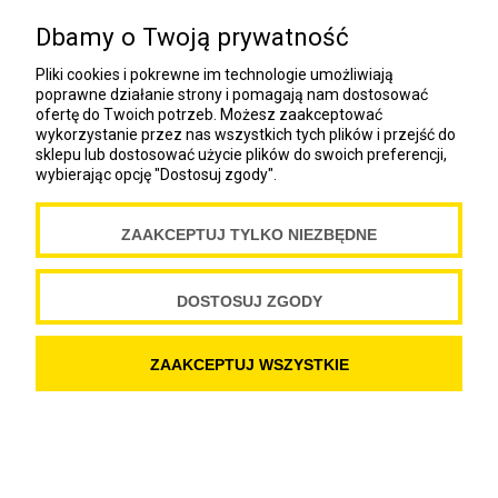
NEWSLETTER
Dbamy o Twoją prywatność
COOKIES
Pliki cookies i pokrewne im technologie umożliwiają
poprawne działanie strony i pomagają nam dostosować
ofertę do Twoich potrzeb. Możesz zaakceptować
Spółdzielnia Wydawnicza „Czytelnik”
wykorzystanie przez nas wszystkich tych plików i przejść do
ul. Wiejska 12A
sklepu lub dostosować użycie plików do swoich preferencji,
wybierając opcję "Dostosuj zgody".
00-490 Warszawa
Copyright Spółdzielnia Wydawnicza „Czytelnik” 2019
ZAAKCEPTUJ TYLKO NIEZBĘDNE
DOSTOSUJ ZGODY
POKAŻ PEŁNĄ WERSJĘ STRONY
SKLEP INTERNETOWY SHOPER.PL
ZAAKCEPTUJ WSZYSTKIE