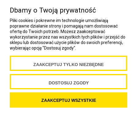
NEWSLETTER
Dbamy o Twoją prywatność
COOKIES
Pliki cookies i pokrewne im technologie umożliwiają
poprawne działanie strony i pomagają nam dostosować
ofertę do Twoich potrzeb. Możesz zaakceptować
Spółdzielnia Wydawnicza „Czytelnik”
wykorzystanie przez nas wszystkich tych plików i przejść do
ul. Wiejska 12A
sklepu lub dostosować użycie plików do swoich preferencji,
wybierając opcję "Dostosuj zgody".
00-490 Warszawa
Copyright Spółdzielnia Wydawnicza „Czytelnik” 2019
ZAAKCEPTUJ TYLKO NIEZBĘDNE
DOSTOSUJ ZGODY
POKAŻ PEŁNĄ WERSJĘ STRONY
SKLEP INTERNETOWY SHOPER.PL
ZAAKCEPTUJ WSZYSTKIE