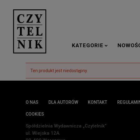
KATEGORIE
NOWOŚ
Ten produkt jest niedostępny.
O NAS
DLA AUTORÓW
KONTAKT
REGULAMI
COOKIES
Spółdzielnia Wydawnicza „Czytelnik”
ul. Wiejska 12A