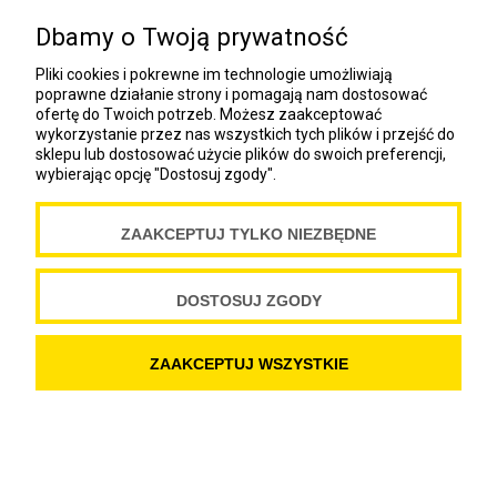
NEWSLETTER
Dbamy o Twoją prywatność
COOKIES
Pliki cookies i pokrewne im technologie umożliwiają
poprawne działanie strony i pomagają nam dostosować
ofertę do Twoich potrzeb. Możesz zaakceptować
Spółdzielnia Wydawnicza „Czytelnik”
wykorzystanie przez nas wszystkich tych plików i przejść do
ul. Wiejska 12A
sklepu lub dostosować użycie plików do swoich preferencji,
wybierając opcję "Dostosuj zgody".
00-490 Warszawa
Copyright Spółdzielnia Wydawnicza „Czytelnik” 2019
ZAAKCEPTUJ TYLKO NIEZBĘDNE
DOSTOSUJ ZGODY
POKAŻ PEŁNĄ WERSJĘ STRONY
SKLEP INTERNETOWY SHOPER.PL
ZAAKCEPTUJ WSZYSTKIE